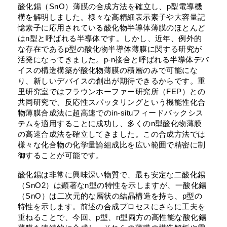
酸化錫（SnO）薄膜の合成方法を確立し、p型電導機
構を解明しました。様々な高精細表示素子や大容量記
憶素子に応用されている酸化物半導体薄膜のほとんど
はn型と呼ばれる半導体です。しかし、近年、例外的
な存在であるp型の酸化物半導体薄膜に関する研究が
活発になってきました。p-n接合と呼ばれる半導体デバ
イスの構造構築が酸化物薄膜の積層のみで可能にな
り、新しいデバイスの創出が期待できるからです。重
里研究室ではフラウンホーファー研究所（FEP）との
共同研究で、反応性スパッタリングという機能性化合
物薄膜合成法に超高速でのin-situフィードバックシス
テムを適用することに成功し、多くのn型酸化物薄膜
の高速合成法を確立してきました。この合成方法では
様々な化合物の化学量論組成比を広い範囲で精密に制
御することが可能です。
酸化錫は非常に興味深い物質で、最も安定な二酸化錫
（SnO2）は顕著なn型の特性を示しますが、一酸化錫
（SnO）は二次元的な層状の結晶構造を持ち、p型の
特性を示します。前述の合成プロセスにさらに工夫を
重ねることで、今回、p型、n型両方の高性能な酸化錫