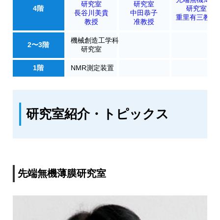
研究室
研究室
4階
研究室
長谷川美貴
中田恭子
重里有三教授
教授
准教授
機械創造工学科
2〜3階
研究室
1階
NMR測定装置
研究室紹介・トピックス
先端無機薄膜研究室