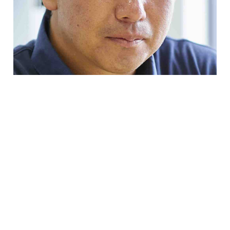
平田 普三教授
運動神経は遺伝する
運動神経がいい人を見てうらやましく思ったことがあ
るでしょう。運動神経がいいとは、はじめから体の動
かし方が上手なことや、ちょっとの練習で運動ができ
るようになることをいいます。つまり、運動神経がい
い人とは運動能力の高い人なのです。運動神経のよし
あしには個人差があり、アスリート親子のように運動
神経が遺伝することを想起させる例は多数あります。
運動神経に後天的な要素であるトレーニングが重要な
のは明らかですが、遺伝的な背景の違いが運動神経の