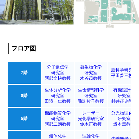
フロア図
分子遺伝学
微生物化学
脳科学研究室
7階
研究室
研究室
平田普三教授
阿部文快教授
木谷茂教授
生体分析化学
生命情報科学
有機設計学
6階
研究室
研究室
研究室
田邉一仁教授
諏訪牧子教授
村井征史教授
機能物質化学
レーザー
分光物理化学
5階
研究室
光化学研究室
研究室
阿部二朗教授
鈴木正教授
坂本章教授
錯体化学
理論化学
先端無機薄膜