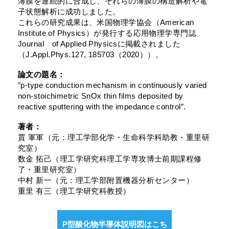
薄膜を連続的に合成し、それらの薄膜の構造解析や電
子状態解析に成功しました。
これらの研究成果は、米国物理学協会（American
Institute of Physics）が発行する応用物理学専門誌
Journal of Applied Physicsに掲載されました
（J.Appl.Phys.127, 185703（2020））。
論文の題名：
”p-type conduction mechanism in continuously varied
non-stoichimetric SnOx thin films deposited by
reactive sputtering with the impedance control”.
著者：
賈 軍軍（元：理工学部化学・生命科学科助教・重里研
究室）
数金 拓己（理工学研究科理工学専攻博士前期課程修
了・重里研究室）
中村 新一（元：理工学部附置機器分析センター）
重里 有三（理工学研究科教授）
P型酸化物半導体説明図はこち