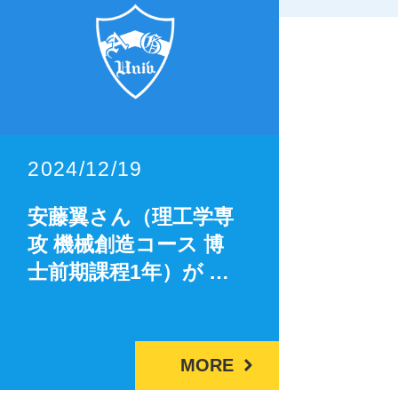
2024/12/19
安藤翼さん（理工学専
攻 機械創造コース 博
士前期課程1年）が …
MORE