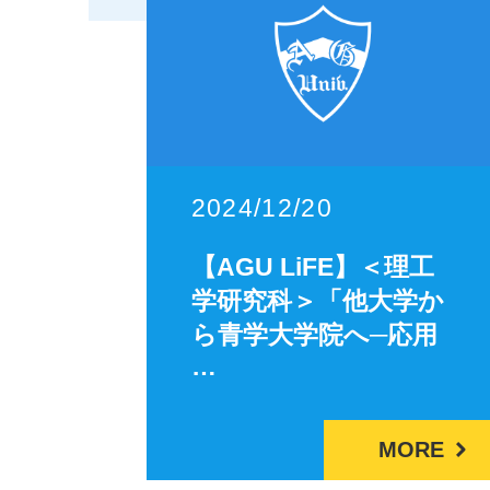
2024/12/20
【AGU LiFE】＜理工
学研究科＞「他大学か
ら青学大学院へ─応用
…
MORE