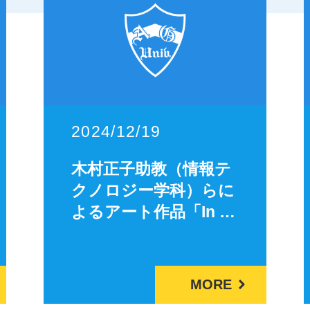
2024/12/19
木村正子助教（情報テ
クノロジー学科）らに
よるアート作品「In …
MORE