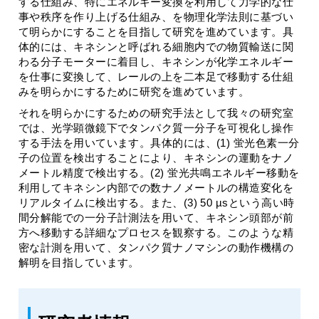
する仕組み、特にエネルギー変換を利用して力学的な仕
事や秩序を作り上げる仕組み、を物理化学法則に基づい
て明らかにすることを目指して研究を進めています。具
体的には、キネシンと呼ばれる細胞内での物質輸送に関
わる分子モーターに着目し、キネシンが化学エネルギー
を仕事に変換して、レールの上を二本足で移動する仕組
みを明らかにするために研究を進めています。
それを明らかにするための研究手法として我々の研究室
では、光学顕微鏡下でタンパク質一分子を可視化し操作
する手法を用いています。具体的には、(1) 蛍光色素一分
子の位置を検出することにより、キネシンの運動をナノ
メートル精度で検出する。(2) 蛍光共鳴エネルギー移動を
利用してキネシン内部での数ナノメートルの構造変化を
リアルタイムに検出する。また、(3) 50 µsという高い時
間分解能での一分子計測法を用いて、キネシン頭部が前
方へ移動する詳細なプロセスを観察する。このような精
密な計測を用いて、タンパク質ナノマシンの動作機構の
解明を目指しています。