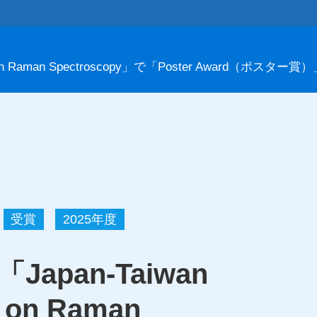
on Raman Spectroscopy」で「Poster Award（ポスター
受賞
2025年度
apan-Taiwan
 on Raman