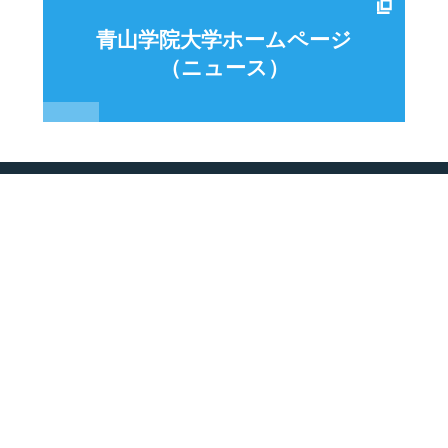
青山学院大学ホームページ
（ニュース）
特徴
共創イノベーション
大学院
キ
青山スタンダード科目
リエゾンセンター
理工学研究科
就
国際プログラム／海外提携校
研究センター紹介
支
高度実践プログラム
理工学会紹介