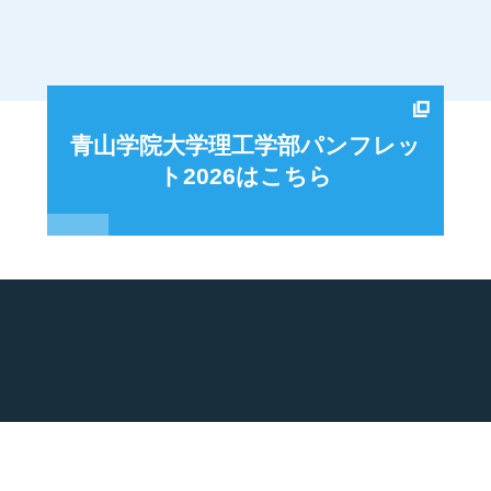
青山学院大学理工学部パンフレッ
ト2026はこちら
特徴
共創イノベーション
大学院
キ