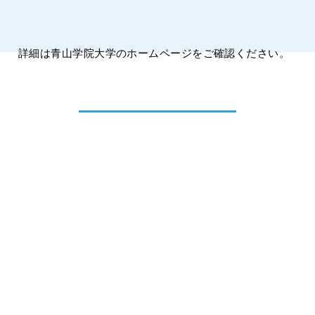
詳細は青山学院大学のホームページをご確認ください。
青山学院大学ホームページ
（ニュース）
[推奨環境] Windows：Edge 87, Google Chrome 87／ Mac：Safari 14, Google Chrome 87
© Aoyama Gakuin University College of Science and Engineering All Rights Reserved.