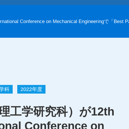
l Conference on Mechanical Engineeringで「Best P
学科
2022年度
理工学研究科）が12th
onal Conference on