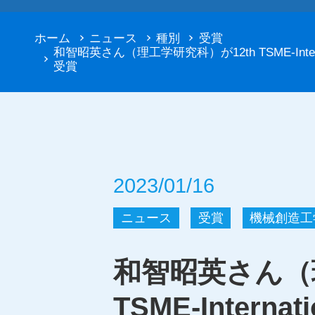
ホーム
ニュース
種別
受賞
和智昭英さん（理工学研究科）が12th TSME-Internationa
受賞
2023/01/16
ニュース
受賞
機械創造工
和智昭英さん（
TSME-Internati