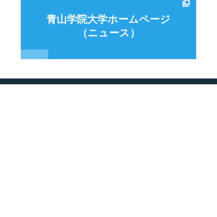
青山学院大学ホームページ
（ニュース）
特徴
共創イノベーション
大学院
キ
青山スタンダード科目
リエゾンセンター
理工学研究科
就
国際プログラム／海外提携校
研究センター紹介
支
高度実践プログラム
理工学会紹介