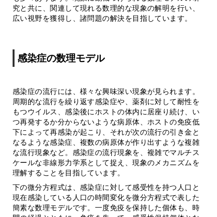
究と共に、関連して現れる数理的な現象の解明を行い、
広い視野を獲得し、諸問題の解決を目指しています。
感染症の数理モデル
感染症の流行には、様々な興味深い現象が見られます。
周期的な流行を繰り返す感染症や、薬剤に対して耐性を
もつウイルス、感染後にホストの体内に居座り続け、い
つ再発するか分からないような病原体、ホストの免疫低
下によって再感染が起こり、それが次の流行の引き金と
なるような感染症、複数の病原体が作り出すような複雑
な流行現象など。感染症の流行現象を、複雑でマルチス
ケールな非線形力学系として捉え、現象のメカニズムを
理解することを目指しています。
下の微分方程式は、感染症に対して感受性を持つ人口と
現在感染している人口の時間変化を微分方程式で表した
簡素な数理モデルです。一度免疫を保持した個体も、時