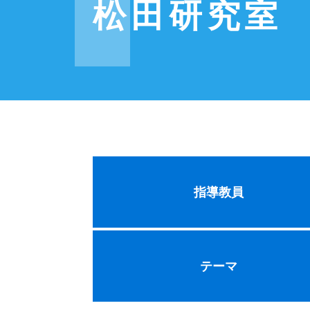
松田研究室
指導教員
テーマ