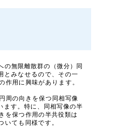
への無限離散群の（微分）同
用とみなせるので、その一
の作用に興味があります。
円周の向きを保つ同相写像
います。特に、同相写像の半
きを保つ作用の半共役類は
ついても同様です。