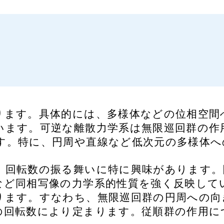
ります。具体的には、多様体などの位相空間
います。可逆な離散力学系は無限巡回群の作
す。特に、円周や直線など低次元の多様体へ
、回転数の振る舞いに特に興味があります。
など同相写像の力学系的性質を強く反映して
ります。すなわち、無限巡回群の円周への向
の回転数により定まります。従順群の作用に