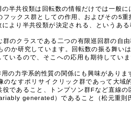
用の半共役類は回転数の情報だけでは一般に
のフックス群としての作用、およびその5重
数により半共役類が決定される、というある
む群のクラスである二つの有限巡回群の自由
ものか研究しています。回転数の振る舞いは
しているので、そこへの応用も期待していま
作用の力学系的性質の関係にも興味がありま
写像のなすポリサイクリック群であって大域
共役であること、トンプソン群Fなど直線の
riably generated）であること（松