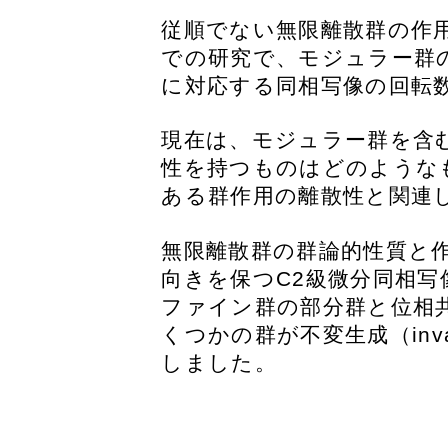
従順でない無限離散群の作
での研究で、モジュラー群
に対応する同相写像の回転
現在は、モジュラー群を含
性を持つものはどのような
ある群作用の離散性と関連
無限離散群の群論的性質と
向きを保つC2級微分同相
ファイン群の部分群と位相
くつかの群が不変生成（inva
しました。