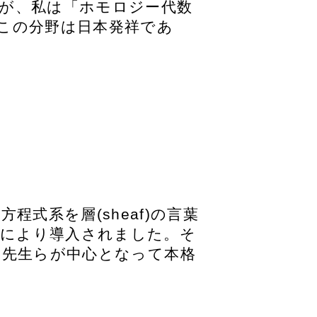
が、私は「ホモロジー代数
この分野は日本発祥であ
。
式系を層(sheaf)の言葉
生により導入されました。そ
ein先生らが中心となって本格