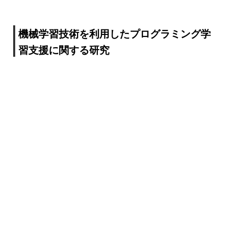
機械学習技術を利用したプログラミング学
習支援に関する研究
大学などの教育機関におけるプログラミングの実習で
は、多くの受講生を限られた人数の教員・ティーチング
アシスタントが指導することが多く、特に初学者にとっ
ては、そのような環境ではプログラミングを習得するう
えで十分な支援が受けれるとは限りません。そのため、
文法上の誤りはなくても、期待された動作をしないプロ
グラムをどう改善すればよいかのヒントを、機械学習技
術を利用して半自動的に受講生に提供できる仕組み作り
に取り組んでいます。
研究者情報