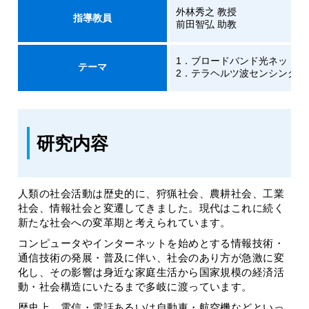
外林秀之 教授
指導教員
前田智弘 助教
1．ブロードバンド光ネットワ
テーマ
2．テラヘルツ波センシング
研究内容
人類の社会活動は歴史的に、狩猟社会、農耕社会、工業
社会、情報社会と変遷してきました。現代はこれに続く
新たな社会への変革期と考えられています。
コンピュータやインターネットを始めとする情報技術・
通信技術の発展・普及に伴い、社会のあり方が急激に変
化し、その影響は身近な家庭生活から国家規模の経済活
動・社会構造にいたるまで多岐に渡っています。
歴史上、電信・電話あるいは自動車・航空機などといっ