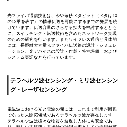
光ファイバ通信技術は、今や毎秒ペタビット（ペタは10
の12乗を表す）の情報伝送を可能にするまでの発展を続
けています。伝送容量のさらなる拡大を検討するととも
に、スイッチング・転送技術を含めたネットワーク実現
のための研究を行います。またワイヤレス通信と具体的
には、長距離大容量光ファイバ伝送路の設計・シミュレ
ーション、光デバイスの設計・作製・特性評価、および
システム実証などを行っています。
テラヘルツ波センシング・ミリ波センシン
グ・レーザセンシング
電磁波における光と電波の間には、これまで利用が困難
であった未開拓領域であるテラヘルツ波が存在します。
テラヘルツ波は様々な物質を透過し人体にも安全であ
り、新しい非破壊・非接触の計測技術としての活用が可